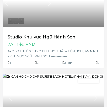
Previous
Next
Studio Khu vực Ngũ Hành Sơn
7.7Triệu VND
🏡 CHO THUÊ STUDIO FULL NỘI THẤT – TIỆN NGHI, AN NINH
- KHU VỰC NGŨ HÀNH SƠN --------------
...
2
1
2
31 m
2
2 phòng ngủ
Previous
Next