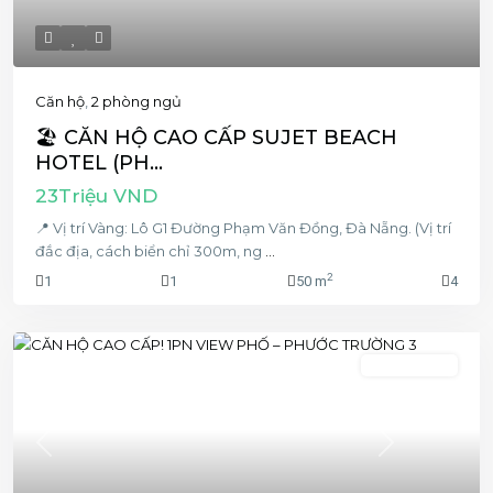
Căn hộ
,
2 phòng ngủ
🏖️ CĂN HỘ CAO CẤP SUJET BEACH
HOTEL (PH...
23Triệu VND
📍 Vị trí Vàng: Lô G1 Đường Phạm Văn Đồng, Đà Nẵng. (Vị trí
đắc địa, cách biển chỉ 300m, ng
...
2
1
1
50 m
4
1 phòng ngủ
Previous
Next