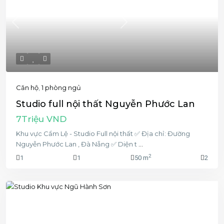
Previous
Next
Căn hộ
,
1 phòng ngủ
Studio full nội thất Nguyễn Phước Lan
7Triệu VND
Khu vực Cẩm Lệ - Studio Full nội thất ✅ Địa chỉ: Đường
Nguyễn Phước Lan , Đà Nẵng ✅ Diện t
...
2
1
1
50 m
2