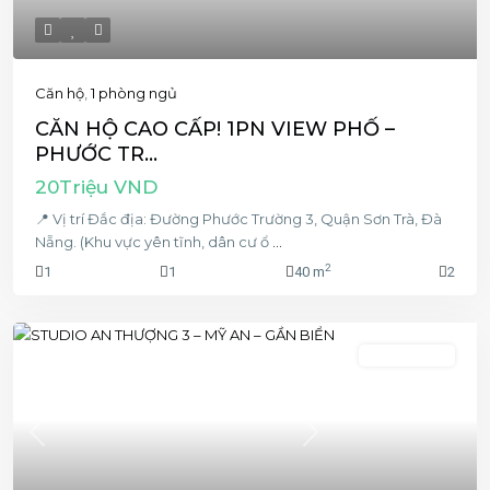
Căn hộ
,
1 phòng ngủ
CĂN HỘ CAO CẤP! 1PN VIEW PHỐ –
PHƯỚC TR...
20Triệu VND
📍 Vị trí Đắc địa: Đường Phước Trường 3, Quận Sơn Trà, Đà
Nẵng. (Khu vực yên tĩnh, dân cư ổ
...
2
1
1
40 m
2
1 phòng ngủ
Previous
Next