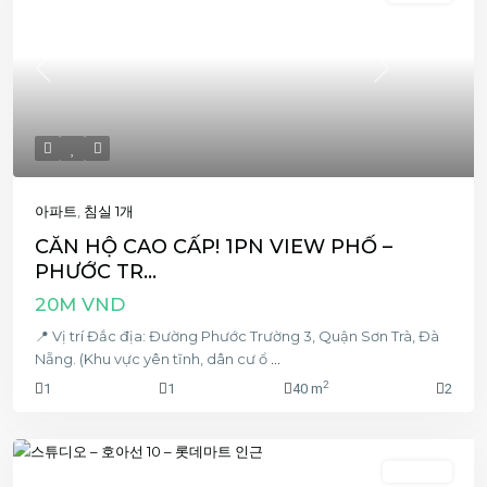
Previous
Next
아파트
,
침실 1개
CĂN HỘ CAO CẤP! 1PN VIEW PHỐ –
PHƯỚC TR...
20M VND
📍 Vị trí Đắc địa: Đường Phước Trường 3, Quận Sơn Trà, Đà
Nẵng. (Khu vực yên tĩnh, dân cư ổ
...
2
1
1
40 m
2
스튜디오