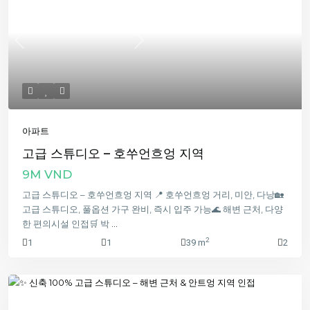
Previous
Next
아파트
고급 스튜디오 – 호쑤언흐엉 지역
9M VND
고급 스튜디오 – 호쑤언흐엉 지역 📍 호쑤언흐엉 거리, 미안, 다낭🏡
고급 스튜디오, 풀옵션 가구 완비, 즉시 입주 가능🌊 해변 근처, 다양
한 편의시설 인접🛒 박
...
2
1
1
39 m
2