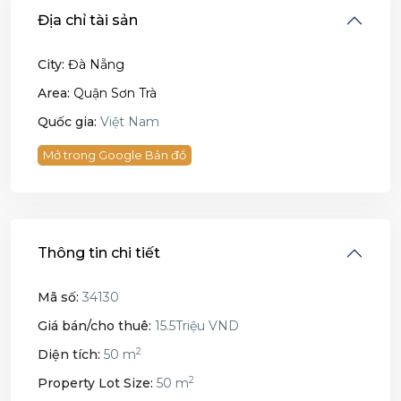
Địa chỉ tài sản
City:
Đà Nẵng
Area:
Quận Sơn Trà
Quốc gia:
Việt Nam
Mở trong Google Bản đồ
Thông tin chi tiết
Mã số:
34130
Giá bán/cho thuê:
15.5Triệu VND
2
Diện tích:
50 m
2
Property Lot Size:
50 m