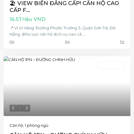
🏖️ VIEW BIỂN ĐẲNG CẤP! CĂN HỘ CAO
CẤP F...
16.5Triệu VND
📍 Vị trí Vàng: Đường Phước Trường 3, Quận Sơn Trà, Đà
Nẵng. (Khu vực căn hộ dịch vụ cao cấ
...
0
0
2
1 phòng ngủ
Previous
Next
Căn hộ
,
1 phòng ngủ