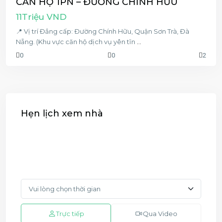
CĂN HỘ 1PN – ĐƯỜNG CHÍNH HỮU
11Triệu VND
📍 Vị trí Đẳng cấp: Đường Chính Hữu, Quận Sơn Trà, Đà
Nẵng. (Khu vực căn hộ dịch vụ yên tĩn
...
0
0
2
Hẹn lịch xem nhà
Trực tiếp
Qua Video